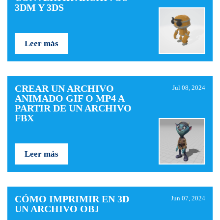
3DM Y 3DS
Leer más
CREAR UN ARCHIVO
Jul 08, 2024
ANIMADO GIF O MP4 A
PARTIR DE UN ARCHIVO
FBX
Leer más
CÓMO IMPRIMIR EN 3D
Jun 07, 2024
UN ARCHIVO OBJ