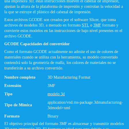
una impresora 3D, estas instrucciones mueven el cabezal de impresión,
ajustan la altura de la plataforma de impresión y controlan la velocidad a
la que se extruye el plástico del cabezal de impresión.
Estos archivos GCODE son ​​creados por el software Slicer, que toma
archivos de modelos 3D, a menudo en formato
STL
o
3MF
formato y
convierte estos modelos en las instrucciones de bajo nivel presentes en el
archivo GCODE.
GCODE Capacidades del convertidor
Como el formato GCODE actualmente no admite el uso de colores de
materiales cuando se utiliza con la herramienta, su modelo convertido
contendrá solo la geometría de malla, los colores de materiales no se
transferirán a su archivo convertido.
Nombre completo
3D Manufacturing Format
Extensión
3MF
Tipo
modelo 3d
application/vnd.ms-package.3dmanufacturing-
Tipo de Mimica
3dmodel+xml
Formato
Binary
El objetivo principal del formato 3MF es almacenar y transmitir modelos