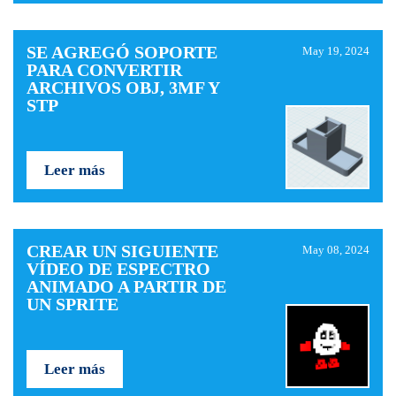
SE AGREGÓ SOPORTE
May 19, 2024
PARA CONVERTIR
ARCHIVOS OBJ, 3MF Y
STP
Leer más
CREAR UN SIGUIENTE
May 08, 2024
VÍDEO DE ESPECTRO
ANIMADO A PARTIR DE
UN SPRITE
Leer más