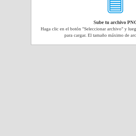
Sube tu archivo PN
Haga clic en el botón "Seleccionar archivo" y lue
para cargar. El tamaño máximo de ar