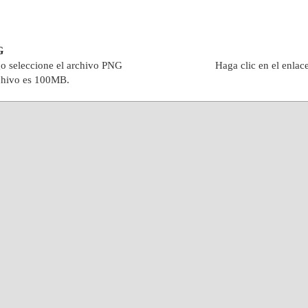
G
go seleccione el archivo PNG
Haga clic en el enlac
chivo es 100MB.