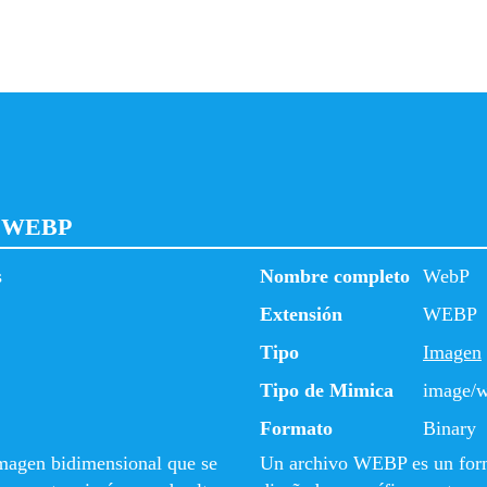
 y WEBP
s
Nombre completo
WebP
Extensión
WEBP
Tipo
Imagen
Tipo de Mimica
image/
Formato
Binary
magen bidimensional que se
Un archivo WEBP es un form