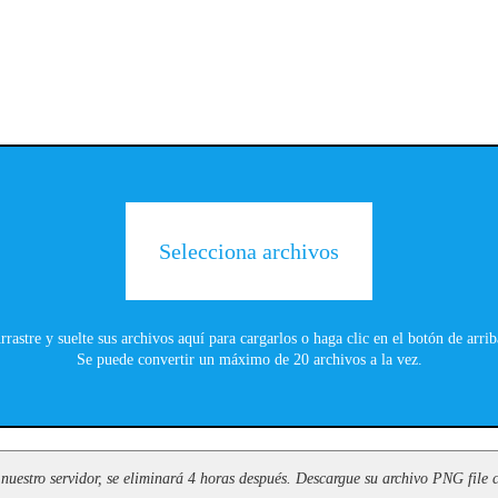
Selecciona archivos
rrastre y suelte sus archivos aquí para cargarlos o haga clic en el botón de arrib
Se puede convertir un máximo de 20 archivos a la vez.
nuestro servidor, se eliminará 4 horas después. Descargue su archivo PNG file c