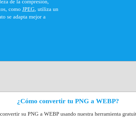
aleza de la compresión,
atos, como
JPEG
, utiliza un
to se adapta mejor a
¿Cómo convertir tu PNG a WEBP?
 convertir su PNG a WEBP usando nuestra herramienta gratui