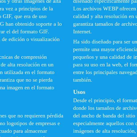
nos y otras imágenes de alta
diseñado específicamente pa
a vez a principios de la
Los archivos WEBP ofrecen 
o GIF, que era de uso
calidad y alta resolución en
G han obtenido soporte a lo
garantiza tamaños de archiv
rar el del formato GIF.
Internet.
 de edición o visualización
Ha sido diseñado para ser 
permite una mayor eficienci
écnicas de compresión
pequeños y una calidad de 
de alta resolución en un
para su uso en la web, el f
 utilizada en el formato
entre los principales navega
antiza que no se pierda
también.
una imagen en el formato
Usos
Desde el principio, el form
donde los tamaños de archivo
es que no requieren pérdida
del ancho de banda del siti
omo logotipos de empresas e
especialmente aquellos con 
ecuado para almacenar
imágenes de alta resolució