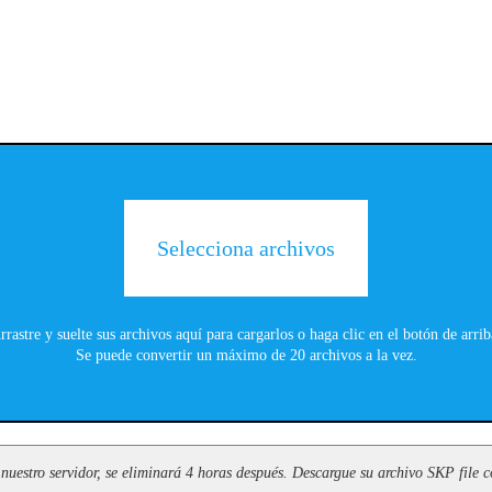
Selecciona archivos
rrastre y suelte sus archivos aquí para cargarlos o haga clic en el botón de arrib
Se puede convertir un máximo de 20 archivos a la vez.
nuestro servidor, se eliminará 4 horas después. Descargue su archivo SKP file c