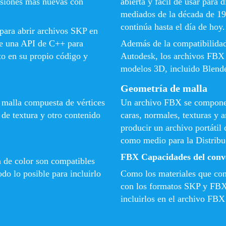
rsiones más nuevas con
abierta y fácil de usar para
mediados de la década de 19
continúa hasta el día de hoy.
para abrir archivos SKP en
te una API de C++ para
Además de la compatibilida
ato en su propio código y
Autodesk, los archivos FBX ​
modelos 3D, incluido Blende
Geometría de malla
malla compuesta de vértices
Un archivo FBX ​​se compone 
de textura y otro contenido
caras, normales, texturas y 
producir un archivo portátil 
como medio para la Distribu
FBX Capacidades del conv
 de color son compatibles
do lo posible para incluirlo
Como los materiales que con
con los formatos SKP y FBX,
incluirlos en el archivo FBX