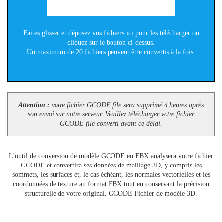
Faites glisser et déposez vos fichiers ici pour les télécharger ou
cliquez sur le bouton ci-dessus.
Un maximum de 20 fichiers peuvent être convertis à la fois.
Attention :
votre fichier GCODE file sera supprimé 4 heures après
son envoi sur notre serveur. Veuillez télécharger votre fichier
GCODE file converti avant ce délai.
L'outil de conversion de modèle GCODE en FBX analysera votre fichier
GCODE et convertira ses données de maillage 3D, y compris les
sommets, les surfaces et, le cas échéant, les normales vectorielles et les
coordonnées de texture au format FBX tout en conservant la précision
structurelle de votre original. GCODE Fichier de modèle 3D.