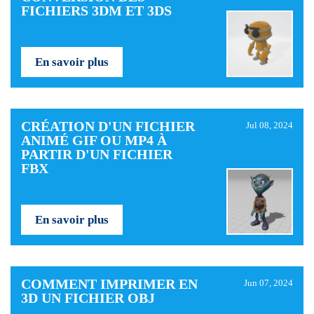
FICHIERS 3DM ET 3DS
En savoir plus
CRÉATION D'UN FICHIER
Jul 08, 2024
ANIMÉ GIF OU MP4 À
PARTIR D'UN FICHIER
FBX
En savoir plus
COMMENT IMPRIMER EN
Jun 07, 2024
3D UN FICHIER OBJ