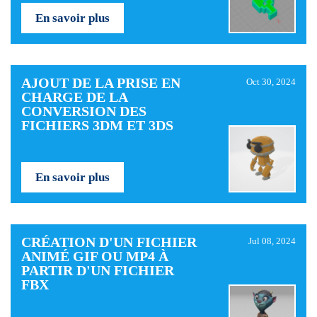
En savoir plus
AJOUT DE LA PRISE EN
Oct 30, 2024
CHARGE DE LA
CONVERSION DES
FICHIERS 3DM ET 3DS
En savoir plus
CRÉATION D'UN FICHIER
Jul 08, 2024
ANIMÉ GIF OU MP4 À
PARTIR D'UN FICHIER
FBX