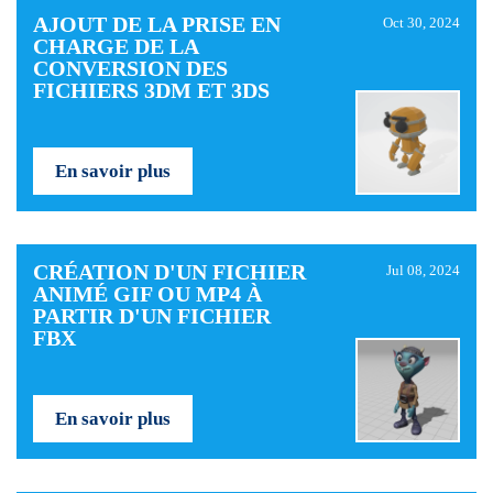
AJOUT DE LA PRISE EN
Oct 30, 2024
CHARGE DE LA
CONVERSION DES
FICHIERS 3DM ET 3DS
En savoir plus
CRÉATION D'UN FICHIER
Jul 08, 2024
ANIMÉ GIF OU MP4 À
PARTIR D'UN FICHIER
FBX
En savoir plus