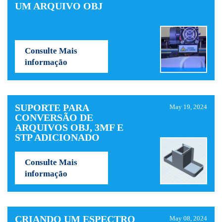
UM ARQUIVO OBJ
Consulte Mais
informação
SUPORTE PARA
May 19, 2024
CONVERSÃO DE
ARQUIVOS OBJ, 3MF E
STP ADICIONADO
Consulte Mais
informação
CRIANDO UM ESPECTRO
May 08, 2024