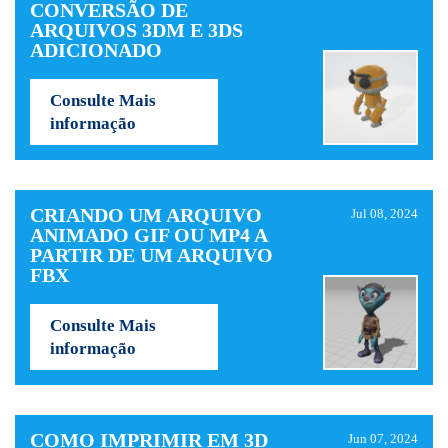
CONVERSÃO DE
ARQUIVOS 3DM E 3DS
ADICIONADO
Consulte Mais
informação
CRIANDO UM ARQUIVO
Jul 08, 2024
ANIMADO GIF OU MP4 A
PARTIR DE UM ARQUIVO
FBX
Consulte Mais
informação
COMO IMPRIMIR EM 3D
Jun 07, 2024