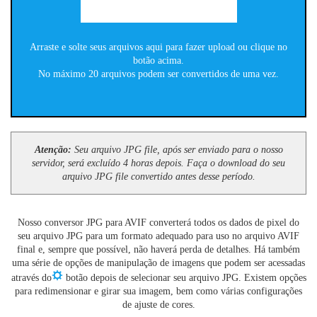
Arraste e solte seus arquivos aqui para fazer upload ou clique no
botão acima.
No máximo 20 arquivos podem ser convertidos de uma vez.
Atenção:
Seu arquivo JPG file, após ser enviado para o nosso
servidor, será excluído 4 horas depois. Faça o download do seu
arquivo JPG file convertido antes desse período.
Nosso conversor JPG para AVIF converterá todos os dados de pixel do
seu arquivo JPG para um formato adequado para uso no arquivo AVIF
final e, sempre que possível, não haverá perda de detalhes. Há também
uma série de opções de manipulação de imagens que podem ser acessadas
através do
botão depois de selecionar seu arquivo JPG. Existem opções
para redimensionar e girar sua imagem, bem como várias configurações
de ajuste de cores.