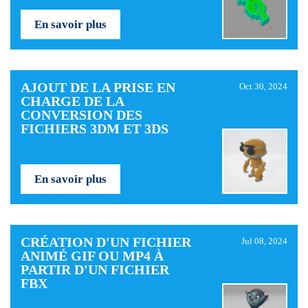
En savoir plus
AJOUT DE LA PRISE EN
Oct 30, 2024
CHARGE DE LA
CONVERSION DES
FICHIERS 3DM ET 3DS
En savoir plus
CRÉATION D'UN FICHIER
Jul 08, 2024
ANIMÉ GIF OU MP4 À
PARTIR D'UN FICHIER
FBX