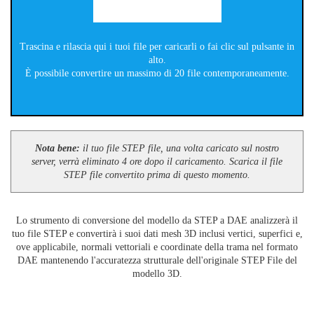
Trascina e rilascia qui i tuoi file per caricarli o fai clic sul pulsante in
alto.
È possibile convertire un massimo di 20 file contemporaneamente.
Nota bene:
il tuo file STEP file, una volta caricato sul nostro
server, verrà eliminato 4 ore dopo il caricamento. Scarica il file
STEP file convertito prima di questo momento.
Lo strumento di conversione del modello da STEP a DAE analizzerà il
tuo file STEP e convertirà i suoi dati mesh 3D inclusi vertici, superfici e,
ove applicabile, normali vettoriali e coordinate della trama nel formato
DAE mantenendo l'accuratezza strutturale dell'originale STEP File del
modello 3D.