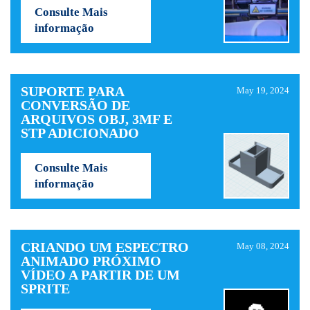
Consulte Mais
informação
SUPORTE PARA
May 19, 2024
CONVERSÃO DE
ARQUIVOS OBJ, 3MF E
STP ADICIONADO
Consulte Mais
informação
CRIANDO UM ESPECTRO
May 08, 2024
ANIMADO PRÓXIMO
VÍDEO A PARTIR DE UM
SPRITE