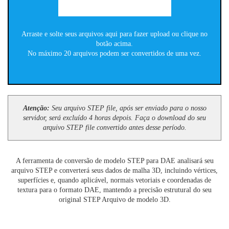
Arraste e solte seus arquivos aqui para fazer upload ou clique no
botão acima.
No máximo 20 arquivos podem ser convertidos de uma vez.
Atenção:
Seu arquivo STEP file, após ser enviado para o nosso
servidor, será excluído 4 horas depois. Faça o download do seu
arquivo STEP file convertido antes desse período.
A ferramenta de conversão de modelo STEP para DAE analisará seu
arquivo STEP e converterá seus dados de malha 3D, incluindo vértices,
superfícies e, quando aplicável, normais vetoriais e coordenadas de
textura para o formato DAE, mantendo a precisão estrutural do seu
original STEP Arquivo de modelo 3D.