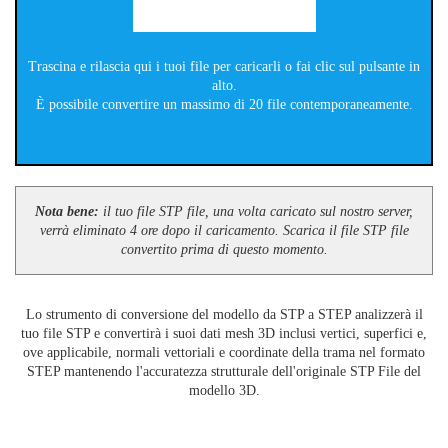
Trascina e rilascia qui i tuoi file per caricarli o fai clic sul pulsante in
alto.
È possibile convertire un massimo di 20 file contemporaneamente.
Nota bene:
il tuo file STP file, una volta caricato sul nostro server,
verrà eliminato 4 ore dopo il caricamento. Scarica il file STP file
convertito prima di questo momento.
Lo strumento di conversione del modello da STP a STEP analizzerà il
tuo file STP e convertirà i suoi dati mesh 3D inclusi vertici, superfici e,
ove applicabile, normali vettoriali e coordinate della trama nel formato
STEP mantenendo l'accuratezza strutturale dell'originale STP File del
modello 3D.