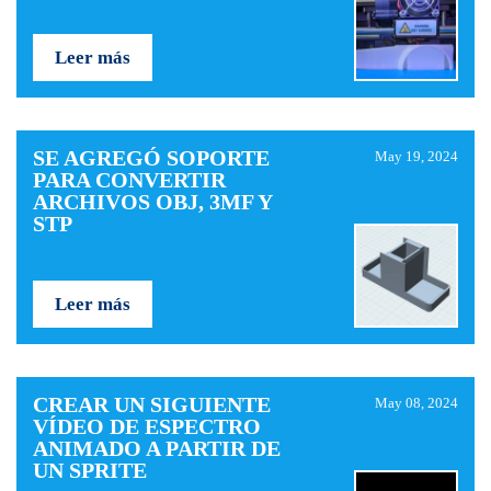
Leer más
SE AGREGÓ SOPORTE
May 19, 2024
PARA CONVERTIR
ARCHIVOS OBJ, 3MF Y
STP
Leer más
CREAR UN SIGUIENTE
May 08, 2024
VÍDEO DE ESPECTRO
ANIMADO A PARTIR DE
UN SPRITE