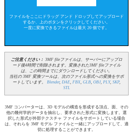
ファイルをここにドラッグ アンド ドロップしてアップロード
するか、上のボタンをクリックしてください。
一度に変換できるファイルは最大 20 個です。
ご注意ください：
3MF fileファイルは、サーバーにアップロ
ード後4時間で削除されます。変換された3MF fileファイル
は、この時間までにダウンロードしてください。
当社の 3MF 変換ツールは、次のファイル形式への変換をサポ
ートしています。
Blender
,
DAE
,
FBX
,
GLB
,
OBJ
,
PLY
,
SKP
,
STL
3MF コンバーターは、3D モデルの構造を形成する頂点、面、その
他の幾何学的データを抽出し、要求された形式に変換します。選
択した形式が外部テクスチャ ファイルをサポートしている場合
は、それらを 3MF モデル ファイルと一緒にアップロードして、適
切に処理することができます。