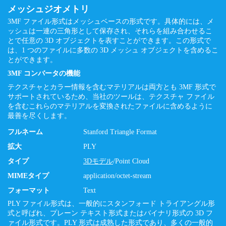
メッシュジオメトリ
3MF ファイル形式はメッシュベースの形式です。具体的には、メ
ッシュは一連の三角形として保存され、それらを組み合わせるこ
とで任意の 3D オブジェクトを表すことができます。この形式で
は、1 つのファイルに多数の 3D メッシュ オブジェクトを含めるこ
とができます。
3MF コンバータの機能
テクスチャとカラー情報を含むマテリアルは両方とも 3MF 形式で
サポートされているため、当社のツールは、テクスチャ ファイル
を含むこれらのマテリアルを変換されたファイルに含めるように
最善を尽くします。
フルネーム
Stanford Triangle Format
拡大
PLY
タイプ
3Dモデル
/Point Cloud
MIMEタイプ
application/octet-stream
フォーマット
Text
PLY ファイル形式は、一般的にスタンフォード トライアングル形
式と呼ばれ、プレーン テキスト形式またはバイナリ形式の 3D フ
ァイル形式です。PLY 形式は成熟した形式であり、多くの一般的