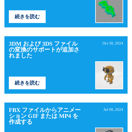
続きを読む
3DM および 3DS ファイル
Oct 30, 2024
の変換のサポートが追加さ
れました
続きを読む
FBX ファイルからアニメー
Jul 08, 2024
ション GIF または MP4 を
作成する