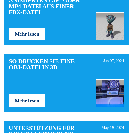
ANIMIERTEN GIF- ODER
MP4-DATEI AUS EINER
FBX-DATEI
Mehr lesen
SO DRUCKEN SIE EINE
Jun 07, 2024
OBJ-DATEI IN 3D
Mehr lesen
UNTERSTÜTZUNG FÜR
May 19, 2024