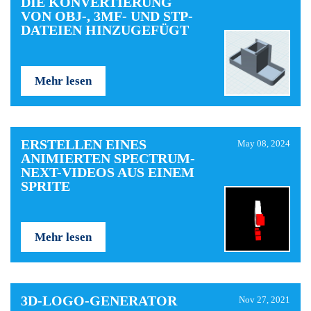
DIE KONVERTIERUNG
VON OBJ-, 3MF- UND STP-
DATEIEN HINZUGEFÜGT
Mehr lesen
ERSTELLEN EINES
May 08, 2024
ANIMIERTEN SPECTRUM-
NEXT-VIDEOS AUS EINEM
SPRITE
Mehr lesen
3D-LOGO-GENERATOR
Nov 27, 2021