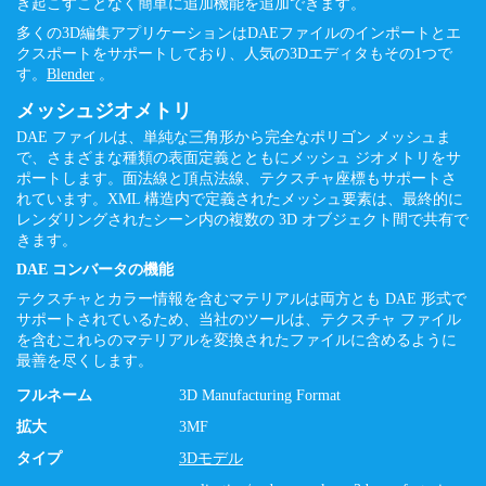
き起こすことなく簡単に追加機能を追加できます。
多くの3D編集アプリケーションはDAEファイルのインポートとエ
クスポートをサポートしており、人気の3Dエディタもその1つで
す。
Blender
。
メッシュジオメトリ
DAE ファイルは、単純な三角形から完全なポリゴン メッシュま
で、さまざまな種類の表面定義とともにメッシュ ジオメトリをサ
ポートします。面法線と頂点法線、テクスチャ座標もサポートさ
れています。XML 構造内で定義されたメッシュ要素は、最終的に
レンダリングされたシーン内の複数の 3D オブジェクト間で共有で
きます。
DAE コンバータの機能
テクスチャとカラー情報を含むマテリアルは両方とも DAE 形式で
サポートされているため、当社のツールは、テクスチャ ファイル
を含むこれらのマテリアルを変換されたファイルに含めるように
最善を尽くします。
フルネーム
3D Manufacturing Format
拡大
3MF
タイプ
3Dモデル