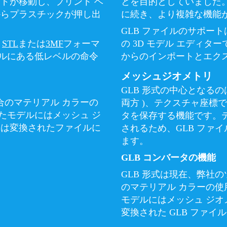
ドが移動し、プリント ベ
とを目的としていました
からプラスチックが押し出
に続き、より複雑な機能
GLB ファイルのサポート
、
STL
または
3MF
フォーマ
の 3D モデル エディタ
イルにある低レベルの命令
からのインポートとエク
メッシュジオメトリ
GLB 形式の中心となる
合のマテリアル カラーの
両方 )、テクスチャ座標で
たモデルにはメッシュ ジ
タを保存する機能です。
ーは変換されたファイルに
されるため、GLB ファ
ます。
GLB コンバータの機能
GLB 形式は現在、弊社の
のマテリアル カラーの
モデルにはメッシュ ジオ
変換された GLB ファ