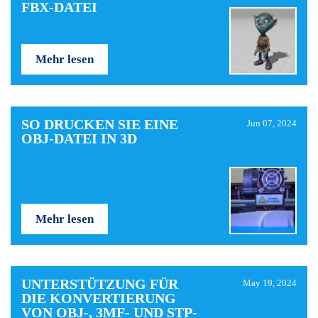
FBX-DATEI
Mehr lesen
SO DRUCKEN SIE EINE
Jun 07, 2024
OBJ-DATEI IN 3D
Mehr lesen
UNTERSTÜTZUNG FÜR
May 19, 2024
DIE KONVERTIERUNG
VON OBJ-, 3MF- UND STP-