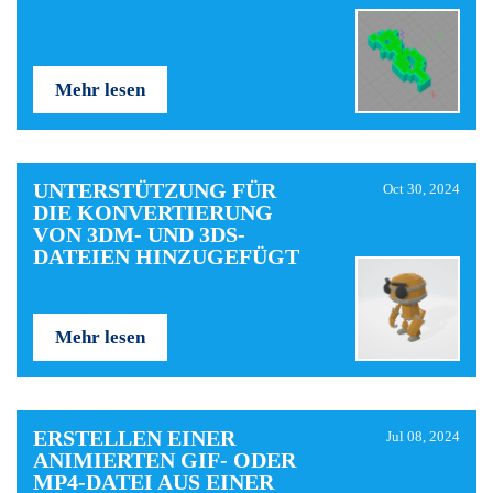
Mehr lesen
UNTERSTÜTZUNG FÜR
Oct 30, 2024
DIE KONVERTIERUNG
VON 3DM- UND 3DS-
DATEIEN HINZUGEFÜGT
Mehr lesen
ERSTELLEN EINER
Jul 08, 2024
ANIMIERTEN GIF- ODER
MP4-DATEI AUS EINER