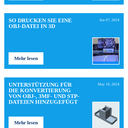
SO DRUCKEN SIE EINE
Jun 07, 2024
OBJ-DATEI IN 3D
Mehr lesen
UNTERSTÜTZUNG FÜR
May 19, 2024
DIE KONVERTIERUNG
VON OBJ-, 3MF- UND STP-
DATEIEN HINZUGEFÜGT
Mehr lesen