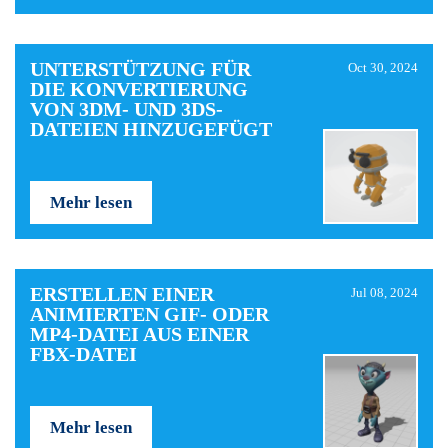
UNTERSTÜTZUNG FÜR
Oct 30, 2024
DIE KONVERTIERUNG
VON 3DM- UND 3DS-
DATEIEN HINZUGEFÜGT
Mehr lesen
ERSTELLEN EINER
Jul 08, 2024
ANIMIERTEN GIF- ODER
MP4-DATEI AUS EINER
FBX-DATEI
Mehr lesen