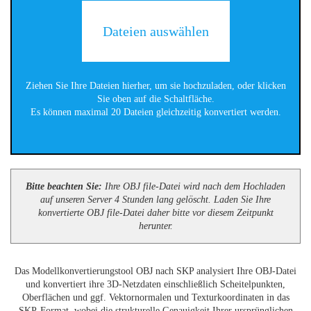
Dateien auswählen
Ziehen Sie Ihre Dateien hierher, um sie hochzuladen, oder klicken
Sie oben auf die Schaltfläche.
Es können maximal 20 Dateien gleichzeitig konvertiert werden.
Bitte beachten Sie:
Ihre OBJ file-Datei wird nach dem Hochladen
auf unseren Server 4 Stunden lang gelöscht. Laden Sie Ihre
konvertierte OBJ file-Datei daher bitte vor diesem Zeitpunkt
herunter.
Das Modellkonvertierungstool OBJ nach SKP analysiert Ihre OBJ-Datei
und konvertiert ihre 3D-Netzdaten einschließlich Scheitelpunkten,
Oberflächen und ggf. Vektornormalen und Texturkoordinaten in das
SKP-Format, wobei die strukturelle Genauigkeit Ihrer ursprünglichen