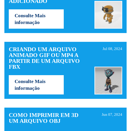
ADICIONADO
Consulte Mais
informação
CRIANDO UM ARQUIVO
Jul 08, 2024
ANIMADO GIF OU MP4 A
PARTIR DE UM ARQUIVO
FBX
Consulte Mais
informação
COMO IMPRIMIR EM 3D
Jun 07, 2024
UM ARQUIVO OBJ