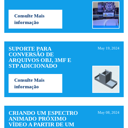
Consulte Mais
informação
SUPORTE PARA
May 19, 2024
CONVERSÃO DE
ARQUIVOS OBJ, 3MF E
STP ADICIONADO
Consulte Mais
informação
CRIANDO UM ESPECTRO
May 08, 2024
ANIMADO PRÓXIMO
VÍDEO A PARTIR DE UM