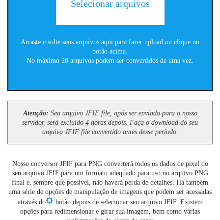
Selecionar arquivos
Arraste e solte seus arquivos aqui para fazer upload ou clique no
botão acima.
No máximo 20 arquivos podem ser convertidos de uma vez.
Atenção:
Seu arquivo JFIF file, após ser enviado para o nosso
servidor, será excluído 4 horas depois. Faça o download do seu
arquivo JFIF file convertido antes desse período.
Nosso conversor JFIF para PNG converterá todos os dados de pixel do
seu arquivo JFIF para um formato adequado para uso no arquivo PNG
final e, sempre que possível, não haverá perda de detalhes. Há também
uma série de opções de manipulação de imagens que podem ser acessadas
através do
botão depois de selecionar seu arquivo JFIF. Existem
opções para redimensionar e girar sua imagem, bem como várias